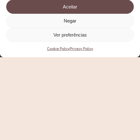
Aceitar
Negar
Ver preferências
Cookie Policy
Privacy Policy
Explore your clinical journey,
at the right stage of your life.
At Clínica Mulher, we bring together science, advanced
technology and human care in a pioneering clinical model
designed to support women’s health through every stage
of life.