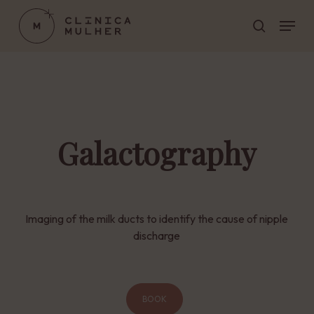
Skip
Menu
to
search
main
Close
content
Menu
Galactography
Imaging of the milk ducts to identify the cause of nipple
discharge
BOOK