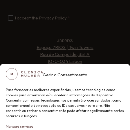
I accept the Privacy Policy
*
ADDRESS
Espaço 7RIOS | Twin Towers
Rua de Campolide, 351 A
1070-034 Lisbon
Gerir o Consentimento
PHONE
+351 210 063 160
Para fornecer as melhores experiências, usamos tecnologias como
cookies para armazenar e/ou aceder a informações do dispositivo.
WHATSAPP
Consentir com essas tecnologias nos permitirá processar dados, como
+351 936 780 009
comportamento de navegação ou IDs exclusivos neste site. Não
consentir ou retirar o consentimento pode afetar negativamante certos
recursos e funções.
EMAIL
info@clinicamulher.pt
Manage services