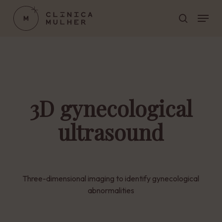
Skip
Menu
to
search
main
Close
content
Menu
3D gynecological
ultrasound
Three-dimensional imaging to identify gynecological
abnormalities