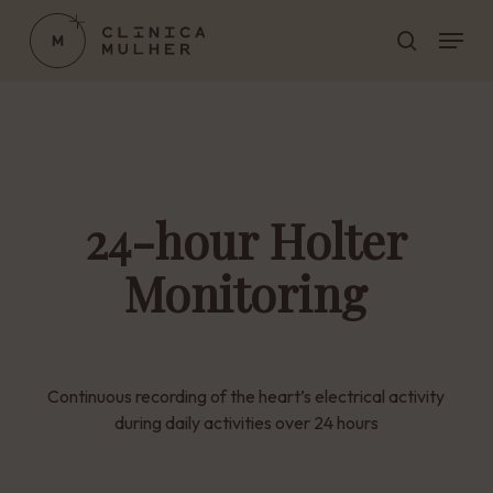
Skip
Menu
to
search
main
Close
content
Menu
24-hour Holter
Monitoring
Continuous recording of the heart’s electrical activity
during daily activities over 24 hours