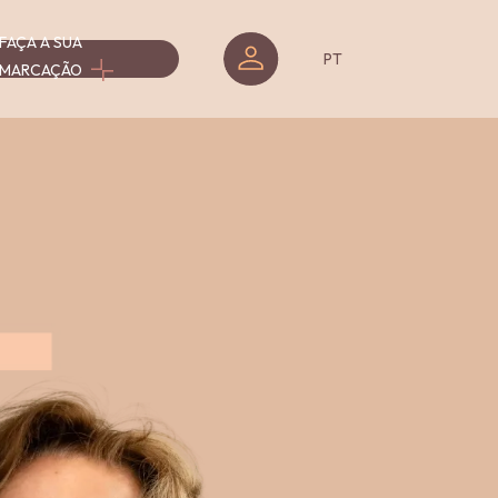
FAÇA A SUA
isar
PT
MARCAÇÃO
Serviços
Serviços
-
-
entos
Programas
Workshops
&
Cursos
Programas