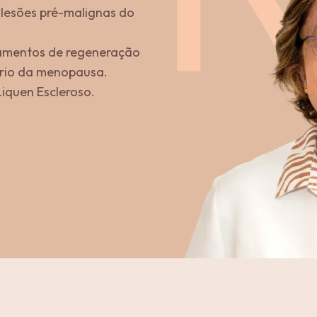
e lesões pré-malignas do
atamentos de regeneração
ário da menopausa.
iquen Escleroso.