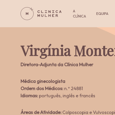
Skip
to
A
EQUIPA
CLÍNICA
main
content
Virgínia Monte
Na Clínica Mulher reunimos
especialidades médicas,
exames, procedimentos e
Diretora-Adjunta da Clínica Mulher
análises num percurso
contínuo e integrado —
Médica ginecologista
pensado para cuidar da
Ordem dos Médicos:
n.º 24881
mulher em todas as fases da
Idiomas:
português, inglês e francês
sua vida.
PREÇÁRIO
Áreas de Atividade:
Colposcopia e Vulvoscopi