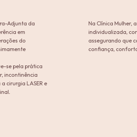
ora-Adjunta da
Na Clínica Mulher,
erência em
individualizada, co
terações do
assegurando que c
inimamente
confiança, conforto
e-se pela prática
r, incontinência
 a cirurgia LASER e
inal.