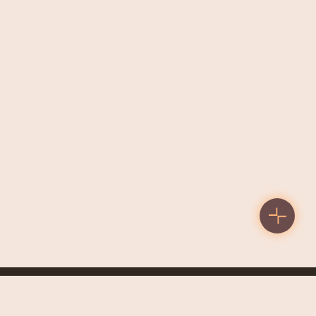
TELEFONE
 | Twin Towers
+351 210 063 160