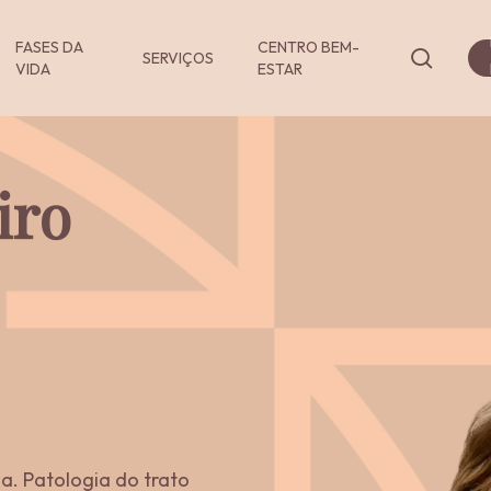
FASES DA
CENTRO BEM-
pesqu
SERVIÇOS
VIDA
ESTAR
Serviços
Serviços
Serviços
iro
-
-
-
Consultas
Exames
Procedim
e
e
Videoconsultas
Analises
Consultas
Exames e Análises
Procedimentos
a. Patologia do trato