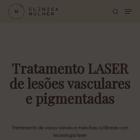
Skip
Menu
to
pesquisar
main
Close
content
Menu
Tratamento LASER
de lesões vasculares
e pigmentadas
Tratamento de vasos visíveis e manchas cutâneas com
tecnologia laser