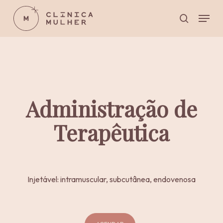
Skip
Menu
to
pesquisar
main
Close
content
Menu
Administração de
Terapêutica
Injetável: intramuscular, subcutânea, endovenosa