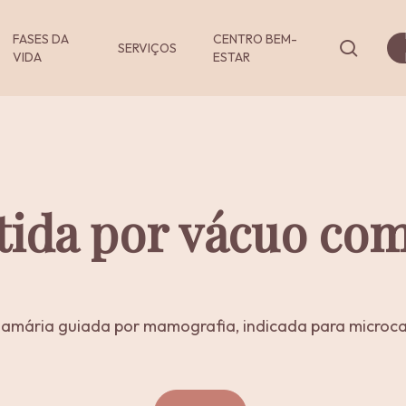
FASES DA
CENTRO BEM-
pesqu
SERVIÇOS
VIDA
ESTAR
Serviços
Serviços
Serviços
-
-
-
Consultas
Exames
Procedim
stida por vácuo com
e
e
Videoconsultas
Analises
amária guiada por mamografia, indicada para microca
Consultas
Exames e Análises
Procedimentos