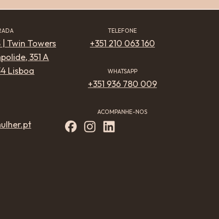
RADA
TELEFONE
 | Twin Towers
+351 210 063 160
olide, 351 A
4 Lisboa
WHATSAPP
+351 936 780 009
ACOMPANHE-NOS
ulher.pt