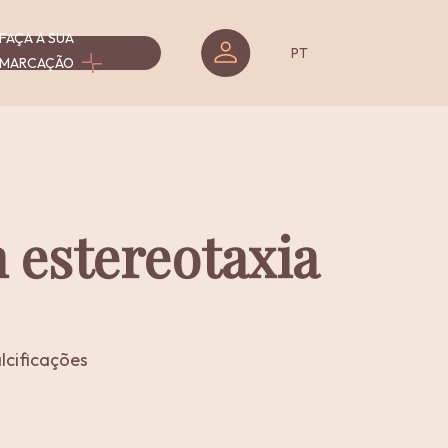
FAÇA A SUA
isar
PT
MARCAÇÃO
Serviços
Serviços
-
-
entos
Programas
Workshops
 estereotaxia
&
Cursos
lcificações
Programas