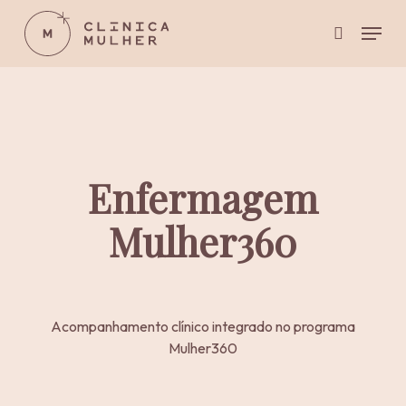
Skip
Menu
to
pesquisar
main
Close
content
Menu
Enfermagem
Mulher360
Acompanhamento clínico integrado no programa
Mulher360