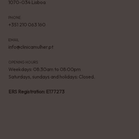
1070-034 Lisboa
PHONE
+351 210 063 160
EMAIL
info@clinicamulher.pt
OPENING HOURS
Weekdays: 08:30am to 08:00pm
Saturdays, sundays and holidays: Closed.
ERS Registration: E177273