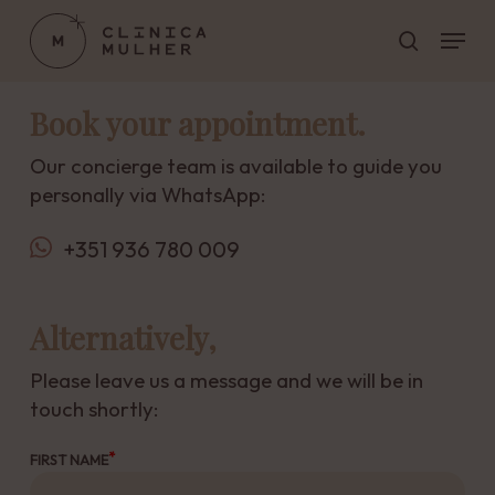
Skip
Menu
to
search
main
Close
content
Menu
Book your appointment.
Our concierge team is available to guide you
personally via WhatsApp:
+351 936 780 009
Alternatively,
Please leave us a message and we will be in
touch shortly:
FIRST NAME