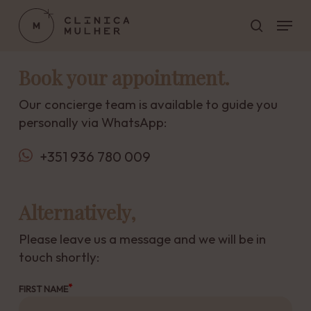
Skip
Menu
to
search
main
Close
content
Menu
Book your appointment.
Our concierge team is available to guide you
personally via WhatsApp:
+351 936 780 009
Alternatively,
Please leave us a message and we will be in
touch shortly:
FIRST NAME