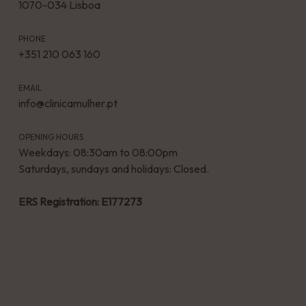
1070-034 Lisboa
PHONE
+351 210 063 160
EMAIL
info@clinicamulher.pt
OPENING HOURS
Weekdays: 08:30am to 08:00pm
Saturdays, sundays and holidays: Closed.
ERS Registration: E177273