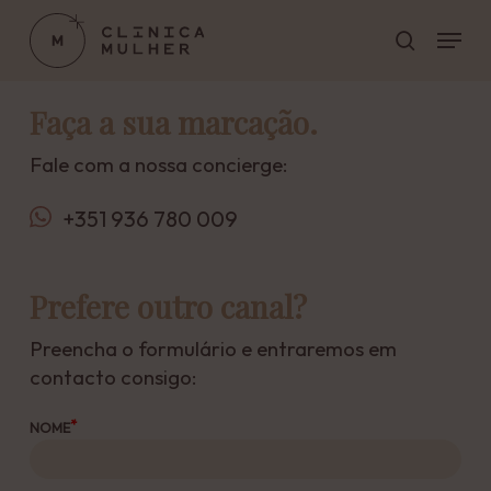
Skip
Menu
to
pesquisar
main
Close
content
Menu
Faça a sua marcação.
Fale com a nossa concierge:
+351 936 780 009
Prefere outro canal?
Preencha o formulário e entraremos em
contacto consigo:
NOME